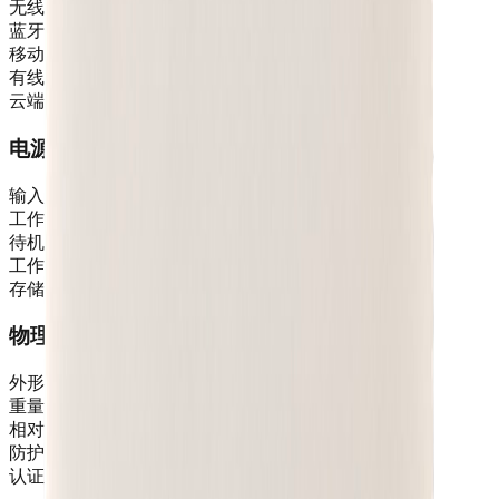
无线网络
WiFi 6 (802.11ax)
蓝牙
BLE 5.0
移动网络
4G LTE/5G(可选)
有线网络
千兆以太网
云端协议
MQTT/HTTP/TCP
电源规格
输入电压
DC 12V±10%
工作功耗
≤15W
待机功耗
≤3W
工作温度
-10-50℃
存储温度
-20-70℃
物理规格
外形尺寸
180×120×50mm
重量
0.8kg
相对湿度
10-90%
防护等级
IP54
认证标准
CE/FCC/3C/RoHS